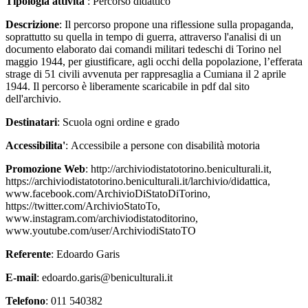
Tipologia attivita'
: Percorso didattico
Descrizione
: Il percorso propone una riflessione sulla propaganda,
soprattutto su quella in tempo di guerra, attraverso l'analisi di un
documento elaborato dai comandi militari tedeschi di Torino nel
maggio 1944, per giustificare, agli occhi della popolazione, l’efferata
strage di 51 civili avvenuta per rappresaglia a Cumiana il 2 aprile
1944. Il percorso è liberamente scaricabile in pdf dal sito
dell'archivio.
Destinatari
: Scuola ogni ordine e grado
Accessibilita'
: Accessibile a persone con disabilità motoria
Promozione Web
: http://archiviodistatotorino.beniculturali.it,
https://archiviodistatotorino.beniculturali.it/larchivio/didattica,
www.facebook.com/ArchivioDiStatoDiTorino,
https://twitter.com/ArchivioStatoTo,
www.instagram.com/archiviodistatoditorino,
www.youtube.com/user/ArchiviodiStatoTO
Referente
: Edoardo Garis
E-mail
: edoardo.garis@beniculturali.it
Telefono
: 011 540382