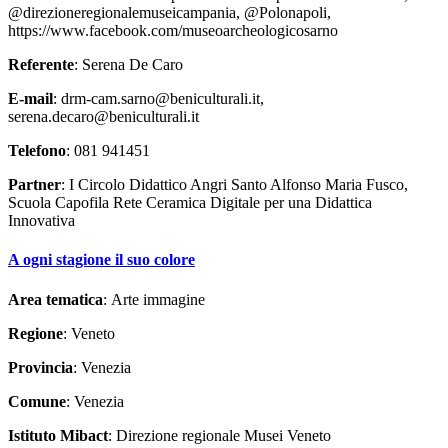
@direzioneregionalemuseicampania, @Polonapoli,
https://www.facebook.com/museoarcheologicosarno
Referente
: Serena De Caro
E-mail
: drm-cam.sarno@beniculturali.it,
serena.decaro@beniculturali.it
Telefono
: 081 941451
Partner
: I Circolo Didattico Angri Santo Alfonso Maria Fusco,
Scuola Capofila Rete Ceramica Digitale per una Didattica
Innovativa
A ogni stagione il suo colore
Area tematica
: Arte immagine
Regione
: Veneto
Provincia
: Venezia
Comune
: Venezia
Istituto Mibact
: Direzione regionale Musei Veneto