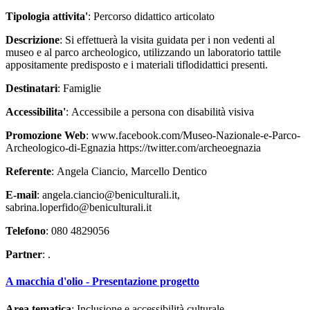
Tipologia attivita'
: Percorso didattico articolato
Descrizione
: Si effettuerà la visita guidata per i non vedenti al
museo e al parco archeologico, utilizzando un laboratorio tattile
appositamente predisposto e i materiali tiflodidattici presenti.
Destinatari
: Famiglie
Accessibilita'
: Accessibile a persona con disabilità visiva
Promozione Web
: www.facebook.com/Museo-Nazionale-e-Parco-
Archeologico-di-Egnazia https://twitter.com/archeoegnazia
Referente
: Angela Ciancio, Marcello Dentico
E-mail
: angela.ciancio@beniculturali.it,
sabrina.loperfido@beniculturali.it
Telefono
: 080 4829056
Partner
: .
A macchia d'olio - Presentazione progetto
Area tematica
: Inclusione e accessibilità culturale